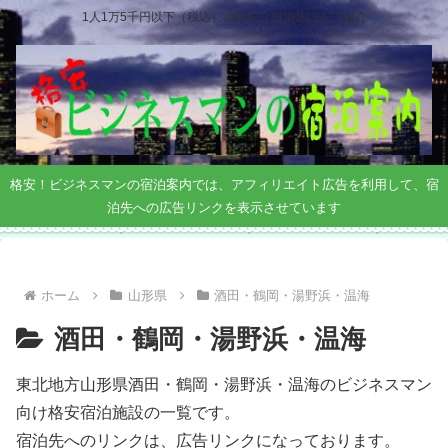
1人1万5千円以下（税込）の格安な宿泊施設をご紹介
格安！ビジネスマンの宿泊案内では、アフィリエイト広告を利用して、宿
泊先への広告リンクを表示させています
ホーム
山形県
酒田・鶴岡・湯野浜・温海
酒田・鶴岡・湯野浜・温海
東北地方山形県酒田・鶴岡・湯野浜・温海のビジネスマン
向け格安宿泊施設の一覧です。
宿泊先へのリンクは、広告リンクになっております。