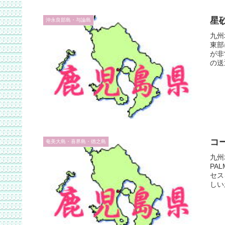
星
沖永良部島・与論島
九州
東部
が非
の送
して
コ
奄美大島・喜界島・徳之島
九州
PA
セス
しい
す。