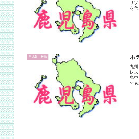
リゾ
を代
ホ
鹿児島・桜島
九州
レス
島中
でも