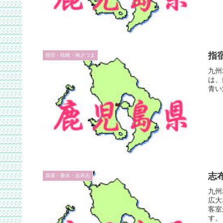
指
指宿・枕崎・南さつま
九州
は、
青い
志
鹿屋・垂水・志布志
九州
広大
客室
す。