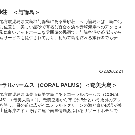
砂荘 ＜与論島＞
地方鹿児島県大島郡与論島にある星砂荘 ＜与論島＞は、島の北
に位置し、美しい星砂で有名な百合ヶ浜や赤崎海岸へのアクセス
常に良いアットホームな雰囲気の民宿で、与論空港や茶花港から
迎サービスも提供されており、初めて島を訪れる旅行者でも安心
滞在を始めることができます。
2026.02.24
ーラルパームス（CORAL PALMS）＜奄美大島＞
地方鹿児島県奄美市奄美大島にあるコーラルパームス（CORAL
LMS）＜奄美大島＞は、奄美空港から車で約5分という抜群のアク
を誇り、目の前に広がるエメラルドグリーンの海と白い砂浜が美
土盛海岸のすぐそばに建つ南国情緒あふれるリゾートホテルで