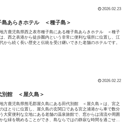
2026.02.23
子島あらきホテル ＜種子島＞
地方鹿児島県西之表市種子島にある種子島あらきホテル ＜種子
は、西之表港から徒歩圏内という非常に便利な場所に位置し、江
代から続く長い歴史と伝統を受け継いできた老舗のホテルです。
2026.02.22
代別館 ＜屋久島＞
地方鹿児島県熊毛郡屋久島にある田代別館 ＜屋久島＞は、宮之
のほとりに位置し、屋久島の玄関口である宮之浦港から車で数分
う大変便利な立地にある老舗の温泉旅館で、窓からは清流や周囲
かな緑を眺めることができ、島ならではの静寂な時間を過ごせま