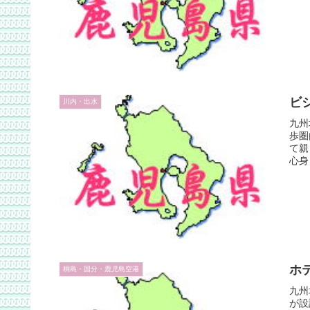
ビ
川内・出水
九州
歩圏
て親
心身
ホ
桐島・国分・鹿児島空港
九州
が設