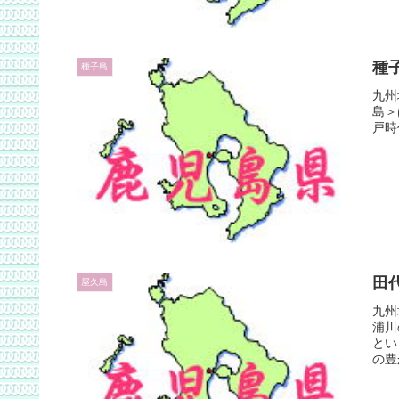
種
種子島
九州
島＞
戸時
田
屋久島
九州
浦川
とい
の豊
す。