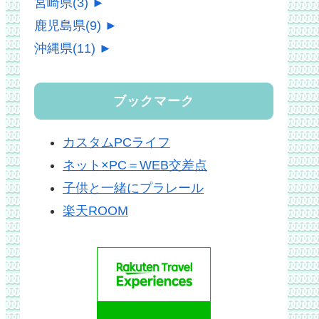
宮崎県
(3)
►
鹿児島県
(9)
►
沖縄県
(11)
►
ブックマーク
カスタムPCライフ
ネット×PC＝WEB交差点
子供と一緒にプラレール
楽天ROOM